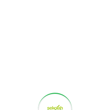
Visi Se
Visi
Anak tumbuh dan b
inklusif, mengharg
global.