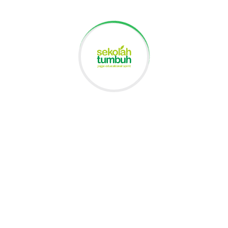
Visi
Anak tumbuh dan berkembang sebagai pembelajar yang
berkarakter inklusif dan berwawasan seni, menghargai kearifan
lokal, menjunjung nilai kebangsaan, serta berdaya saing global.
School Facilities
Facilities in Tumbuh Primary
School 3