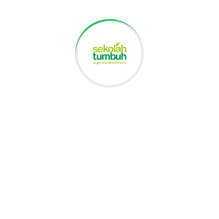
Visi
Anak tumbuh dan berkembang sebagai pembelajar yang
berkarakter, menghargai keberagaman, mencintai tanah air, dan
kearifan lokal, serta menunjukkan kesadaran sebagai warga dunia
Fasilitas Sekolah
Fasilitas yang ada di SD
Tumbuh 2