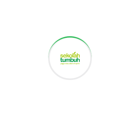
Artikel Terbaru
Keseruan MPLS SMA Tumbuh Tahun Ajaran 2026/2027
Parents Meeting SMA Tumbuh Tahun Ajaran 2026/2027
Mangrove Planting #22: Sowing Seeds of Changes
Jejak Rasa Nusantara: Melestarikan Kuliner Nusantara
dalam Kegiatan Fundraising & Business Day
Community Service 2026: Dari Tumbuh untuk
Masyarakat