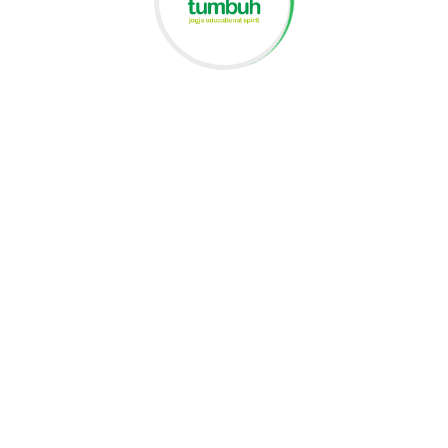
Pameran Dua Dekade Sekolah
Tumbuh | Reunion : Melihat
Pertum...
10 October 2025 14:44
Daya Prisandi
Dua puluh tahun bukan sekadar hitungan waktu. Ia adalah
perjalanan panjang yang penuh warna, tempat ...