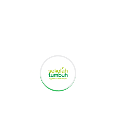
Ikuti kami di
instagram:
@tumbuh.highschool
|
@sekolahtumbuh
Artikel Terbaru
Keseruan MPLS SMA Tumbuh Tahun Ajaran 2026/2027
Parents Meeting SMA Tumbuh Tahun Ajaran 2026/2027