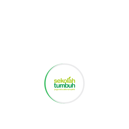
mendapatkan pengetahuan baru, tetapi juga
membangun hubungan yang lebih erat dengan
sesama pelajar, yang diharapkan dapat memfasilitasi
pertukaran budaya yang lebih lanjut di masa depan.
Ikuti kami di instagram
:
@tumbuh.highschool
|
@sekolahtumbuh
Artikel Terbaru
Keseruan MPLS SMA Tumbuh Tahun Ajaran 2026/2027
Parents Meeting SMA Tumbuh Tahun Ajaran 2026/2027