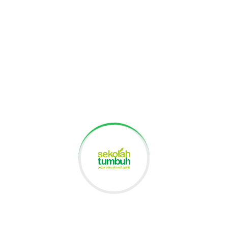
anak usia remaja rentan untuk melakukan maupun
mendapatkan perundungan, sehingga adanya
kampanye ini tujuannya bisa menghindarkan hal
tersebut. Terutama karena Sekolah Tumbuh
merupakan sekolah inklusi dengan berbagai macam
karakter anak." Ia juga menuturkan harapannya
supaya anak-anak di sini yang memiliki beragam
karakter dan kebinekaan bisa saling menghargai
satu sama lain baik secara verbal maupun non
verbal.
Pendapat senada disampaikan oleh Orick, siswa
kelas 12A. Ia mengatakan bahwa materi tersebut
bermanfaat untuknya karena mengingat kondisi
siswa di sekolah yang cukup beragam. "Di sekolah ini