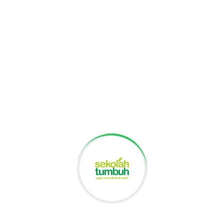
'raj, siswa pun diajak untuk berjalan ke
 seolah dapat merasakan sebagaimana
 dari tiga tempat yakni menggambarkan
alanan menuju langit ke-7. Di dalam ruangan
erperan sebagai story teller dan membuka
u yang ditanyakan dan didiskusikan.
k party dengan tema tema Timur Tengah.
imur Tengah dan membawa menu makanan
diajak untuk membuat replika masjid
rogram perayaan hari besar keagamaan di
 4 dengan tujuan untuk memberikan