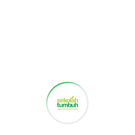
erari Puay, S.Th dari GKJ Palihan-Kulon
 makna Rabu Abu sebagai pengetahuan
ibadahnya, perhitungan hari untuk
nakan, hal baik yang bisa dilakukan. Dari
an beliau untuk siswa, makna Rabu Abu
ing mengasihi, saling memaafkan dan
kapi.
Tumbuh 4 Ajak Siswa Eksplorasi
ngah
buat kartu ucapan untuk orang-orang
an bersama dengan karangan bunga yang